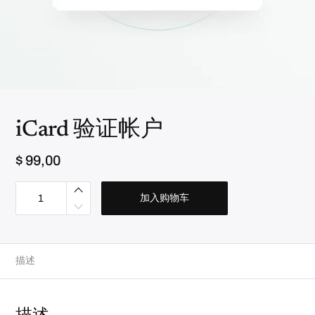
iCard 验证帐户
$
99,00
i
C
加入购物车
a
r
d
验
证
帐
描述
户
数
量