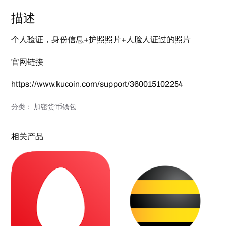
账
号
描述
k
y
c
v
个人验证，身份信息+护照照片+人脸人证过的照片
e
r
i
官网链接
f
i
e
https://www.kucoin.com/support/360015102254
d
a
c
分类：
加密货币钱包
c
o
u
n
相关产品
t
个
人
验
证
数
量