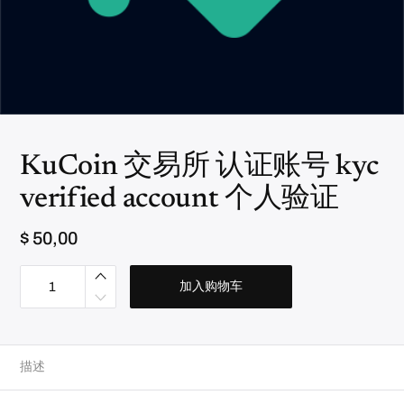
KuCoin 交易所 认证账号 kyc
verified account 个人验证
$
50,00
K
u
加入购物车
C
o
i
n
交
易
描述
所
认
证