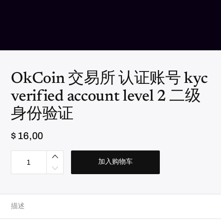
OkCoin 交易所 认证账号 kyc
verified account level 2 二级
身份验证
$
16,00
O
k
加入购物车
C
o
i
n
交
易
描述
所
认