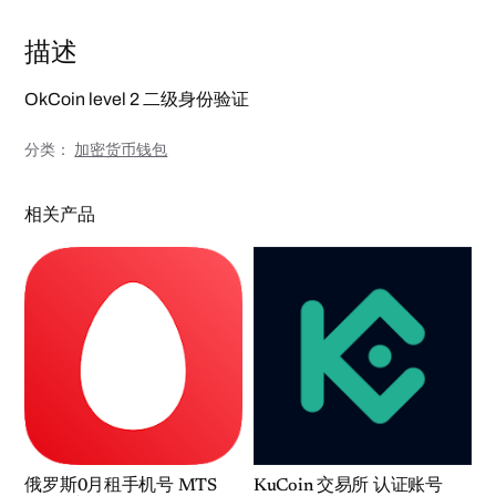
证
账
号
描述
k
y
c
v
OkCoin level 2 二级身份验证
e
r
i
分类：
加密货币钱包
f
i
e
d
相关产品
a
c
c
o
u
n
t
l
e
v
e
l
2
二
级
身
份
验
俄罗斯0月租手机号 MTS
KuCoin 交易所 认证账号