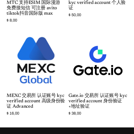
证
MTC 支持ESIM 国际漫游
kyc verified account 个人验
数
免费接短信 可注册 avito
证
量
tiktok抖音国际版 max
$
50,00
$
8,00
MEXC 交易所 认证账号 kyc
Gate.io 交易所 认证账号 kyc
verified account 高级身份验
verified account 身份验证
证 Advanced
+地址验证
$
16,00
$
38,00