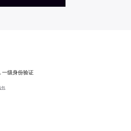
k
y
c
v
e
r
i
f
i
e
d
a
c
c
o
u
n
t
el 1 一级身份验证
l
e
v
e
钱包
l
1
一
级
身
份
验
证
数
量