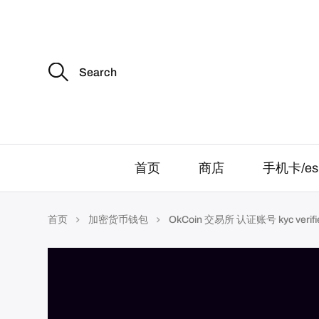
S
e
a
r
c
h
f
o
r
首页
商店
手机卡/es
:
首页
加密货币钱包
OkCoin 交易所 认证账号 kyc verifi