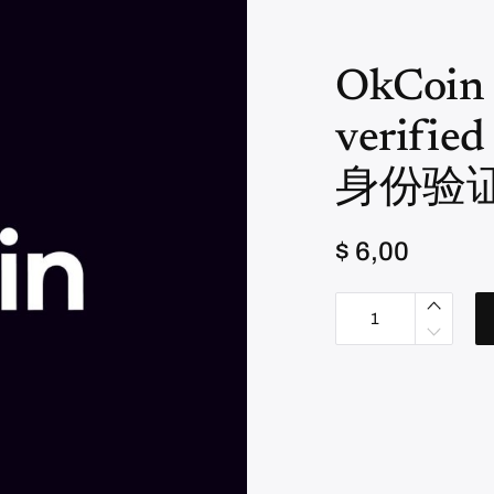
OkCoi
verified
身份验
$
6,00
O
k
C
o
i
n
交
易
所
认
证
账
号